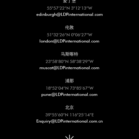
55°57’22”N 3°12’13”W
edinburgh@LDPinternational.com
伦敦
51°32’26”N 0°06’27”W
london@LDPinternational.com
马斯喀特
23°58’80”N 58°38’29”W
muscat@LDPinternational.com
浦那
18°52’04”N 73°85’67”W
pune@LDPinternational.com
北京
39°55’60”N 116°25’14”E
Enquiry@LDPinternational.com.cn