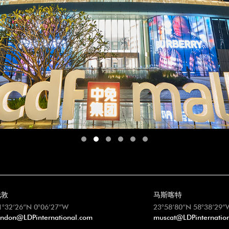
伦敦
马斯喀特
1°32’26”N 0°06’27”W
23°58’80”N 58°38’29”
ondon@LDPinternational.com
muscat@LDPinternatio