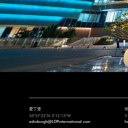
爱丁堡
55°57’22”N 3°12’13”W
5
edinburgh@LDPinternational.com
l