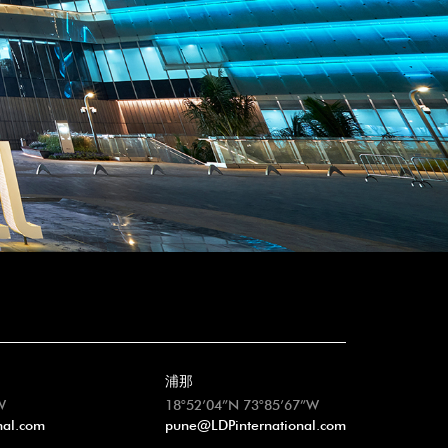
浦那
W
18°52’04”N 73°85’67”W
nal.com
pune@LDPinternational.com