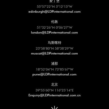
爱丁堡
55°57’22”N 3°12’13”W
edinburgh@LDPinternational.com
伦敦
51°32’26”N 0°06’27”W
london@LDPinternational.com
马斯喀特
23°58’80”N 58°38’29”W
muscat@LDPinternational.com
浦那
18°52’04”N 73°85’67”W
pune@LDPinternational.com
北京
39°55’60”N 116°25’14”E
Enquiry@LDPinternational.com.cn