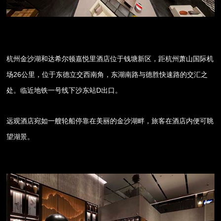
杭州金沙湖和达希尔顿嘉悦里酒店位于钱塘新区，距杭州萧山国际机
场26公里，位于东德立交西南角，东湖南路与德胜快速路的交汇之
处。临近地铁一号线下沙东站D出口。
远观酒店宛如一艘轮船停靠在美丽的金沙湖畔，旅客在酒店内便可眺
望湖景。