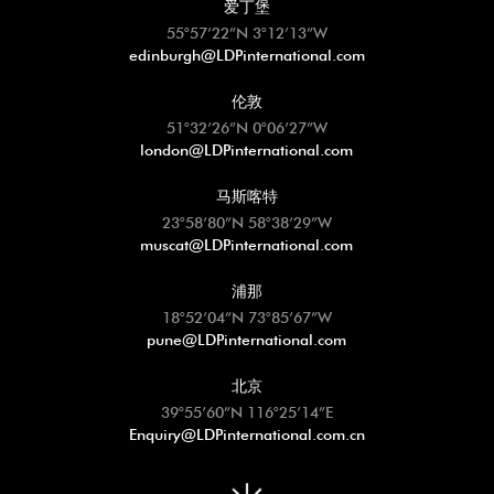
爱丁堡
55°57’22”N 3°12’13”W
edinburgh@LDPinternational.com
伦敦
51°32’26”N 0°06’27”W
london@LDPinternational.com
马斯喀特
23°58’80”N 58°38’29”W
muscat@LDPinternational.com
浦那
18°52’04”N 73°85’67”W
pune@LDPinternational.com
北京
39°55’60”N 116°25’14”E
Enquiry@LDPinternational.com.cn