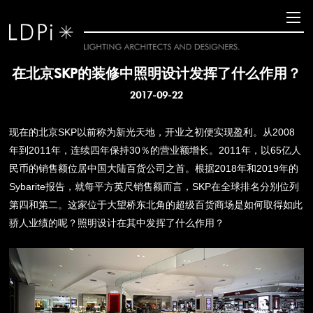
在北京SKP的装修中照明设计发挥了什么作用？
2017-09-22
现在的北京
SKP
以前称为
新光天地，开业之初便实现盈利。从
2008
年到
2011
年，连续四年保持
30
％的营业额增长。
2011
年，以
65
亿人
民币的销售额位居中国大陆百货公司之首。根据
2018
年和
2019
年
的
Sybarite
报告，就
每平方英尺销售额而言，
SKP
在全球排名分别位列
第四和第二。这家位于大望桥东北角的超级百货商场是如何取得如此
骄人业绩的呢？照明设计在其中发挥了什么作用？