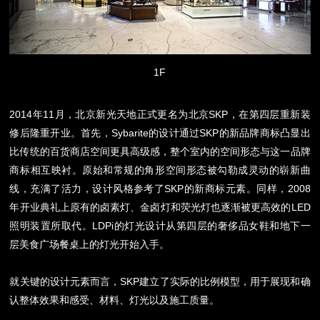
1F
2014
年
11
月，北京新光天地正式更名为北京
SKP
，在第四层重新装
修后隆重开业。首先，
Sybarite
的设计通过
SKP
的新品牌商标凸显出
比传统的百货商店空间更具高级感，整个室内的空间形态与这一品牌
商标相互映衬。原始和常规的角形空间形态被勾勒成灵动的崭新曲
线，充满了活力，设计风格参考了
SKP
的新商标元素。同样，
2008
年开业典礼上原有的卤素灯、金卤灯和荧光灯也逐渐被更高效的
LED
照明装置所取代。
LDPi
的灯光设计从第四层的奢侈品女鞋和地下一
层美食广场餐桌上的灯光开始入手。
就关键的设计元素而言，
SKP
建立了实际的
比例模型，用于展现和确
认整体效果和感受、材料、灯光以及施工质量。