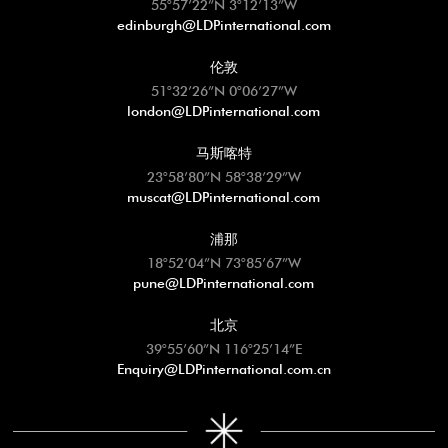
55°57’22”N 3°12’13”W
edinburgh@LDPinternational.com
伦敦
51°32’26”N 0°06’27”W
london@LDPinternational.com
马斯喀特
23°58’80”N 58°38’29”W
muscat@LDPinternational.com
浦那
18°52’04”N 73°85’67”W
pune@LDPinternational.com
北京
39°55’60”N 116°25’14”E
Enquiry@LDPinternational.com.cn