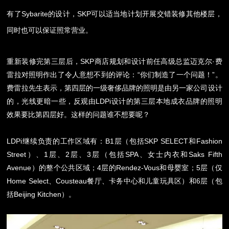
有了
Sybarite
的设计，
SKP
可以适当地计划开展交错装修其他楼层，
同时也可以保证照常营业。
重新装修完第三层后，
SKP
商店规划和设计前任高级总监迈克尔
·
费
雷拉对照明作出了令人意想不到的评论：
“
你们制造了一个问题！
”
。
费雷拉先生表示，第四层的一级奢侈品牌的照明是由另一家公司设计
的，光线更暗一些，反观由
LDPi
设计的第三层本地成衣品牌的照明
效果要比第四层好。这样的问题谁不想要呢？
LDPi
继续负责的工作区域有：
B1
层（包括
SKP SELECT
和
Fashion
Street
）、
1
层、
2
层、
3
层（包括
SPA
、女士内衣和
Saks Fifth
Avenue
）的整个公共区域；
4
层的
Rendez-Vous
和母婴室；
5
层（仅
Home Select
、
Cousteau
餐厅、卡务中心和儿童玩具区）和
6
层（包
括
Beijing Kitchen
）。