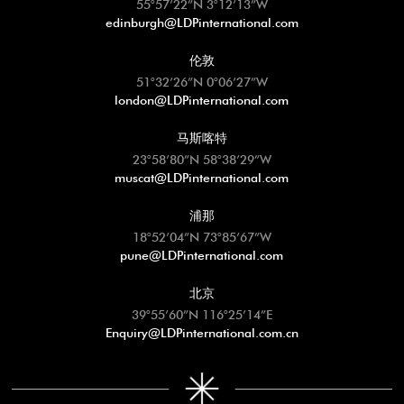
55°57’22”N 3°12’13”W
edinburgh@LDPinternational.com
伦敦
51°32’26”N 0°06’27”W
london@LDPinternational.com
马斯喀特
23°58’80”N 58°38’29”W
muscat@LDPinternational.com
浦那
18°52’04”N 73°85’67”W
pune@LDPinternational.com
北京
39°55’60”N 116°25’14”E
Enquiry@LDPinternational.com.cn