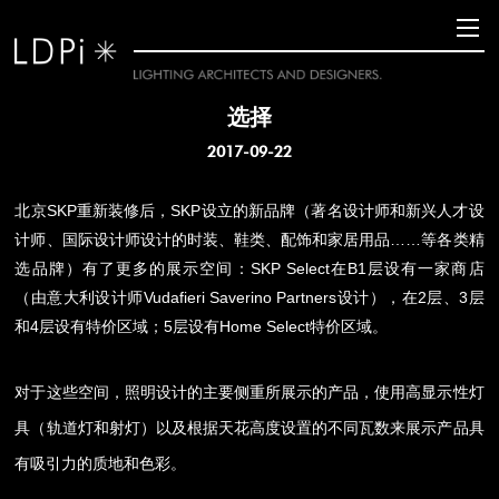
选择
2017-09-22
北京
SKP
重新装修后，
SKP
设立的新品牌（著名设计师和新兴人才设
计师、国际设计师设计的时装、鞋类、配饰和家居用品
……
等各类精
选品牌）有了更多的展示空间：
SKP Select
在
B1
层设有一家商店
（由意大利设计师
Vudafieri Saverino Partners
设计），在
2
层、
3
层
和
4
层设有特价区域；
5
层设有
Home Select
特价区域。
对于这些空间，照明设计的主要侧重所展示的产品，使用高显示性灯
具（轨道灯和射灯）以及根据天花高度设置的不同瓦数来展示产品具
有吸引力的质地和色彩。