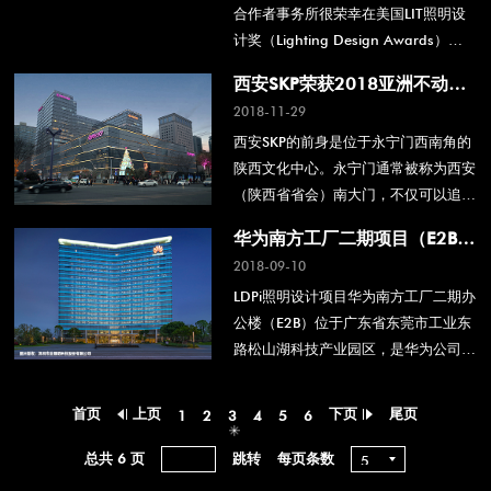
合作者事务所很荣幸在美国LIT照明设
计奖（Lighting Design Awards）
中，凭借西安SKP项目获得优秀奖。
西安SKP荣获2018亚洲不动产
奖“亚太地区年度优秀商业地
2018-11-29
产”奖
西安SKP的前身是位于永宁门西南角的
陕西文化中心。永宁门通常被称为西安
（陕西省省会）南大门，不仅可以追溯
到明朝最古老而美丽的古城门，也是古
华为南方工厂二期项目（E2B）
代丝绸之路的起点。
荣获2018年第十三届中照照明
2018-09-10
奖室外三等奖
LDPi照明设计项目华为南方工厂二期办
公楼（E2B）位于广东省东莞市工业东
路松山湖科技产业园区，是华为公司投
资兴建的综合性区域总部大楼。由深圳
奥意建筑工程设计有限公司设计的曲线
首页
上页
下页
尾页
1
2
3
4
5
6
线条被蓝白相间的灯光突出强调，风格
灵动自然，简约大方。如有需要，业主
总共 6 页
每页条数
还可从建筑外部对线性灯进行最终维