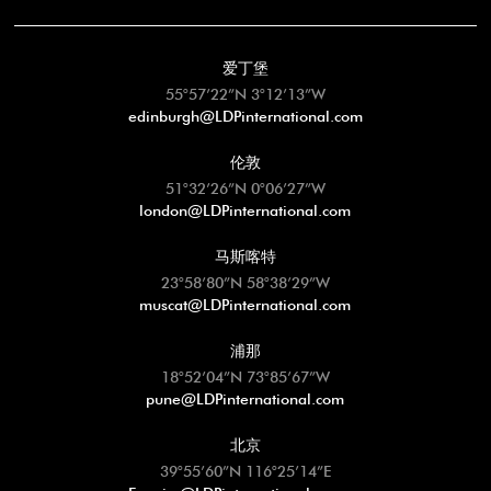
护。
爱丁堡
55°57’22”N 3°12’13”W
edinburgh@LDPinternational.com
伦敦
51°32’26”N 0°06’27”W
london@LDPinternational.com
马斯喀特
23°58’80”N 58°38’29”W
muscat@LDPinternational.com
浦那
18°52’04”N 73°85’67”W
pune@LDPinternational.com
北京
39°55’60”N 116°25’14”E