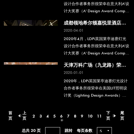
设计合作者事务所很荣幸在意大利A’设
计大奖赛（A' Design Award Competi
tion）中，凭借融创·中原壹号院项目
成都领地希尔顿嘉悦里酒店荣
获得照明产品及照明项目设计银奖。
获意大利A’设计大奖赛银奖
2020-04-01
2020年4月，LDPi英国莱亭迪赛灯光
设计合作者事务所很荣幸在意大利A’设
计大奖赛（A' Design Award Competi
tion）中，凭借成都领地希尔顿嘉悦里
天津万科广场（九龙路）荣获
酒店项目获得照明产品及照明项目设计
美国LIT照明设计优秀奖
2020-01-01
银奖。
2020年，LDPi英国莱亭迪赛灯光设计
合作者事务所很荣幸在美国LIT照明设
计奖（Lighting Design Awards）
中，凭借天津万科广场（九龙路）项
目，获得优秀奖。
首
上
下
尾
2
3
4
5
6
7
8
9
10
11
页
页
页
页
总共 20 页
每页条数