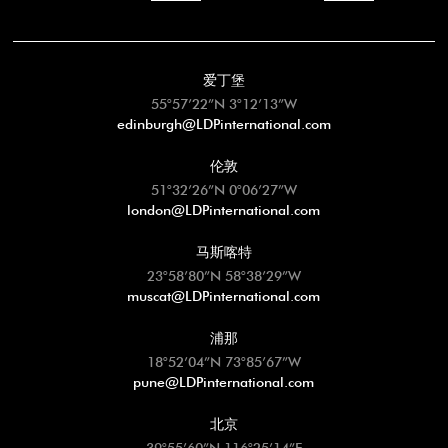
爱丁堡
55°57’22”N 3°12’13”W
edinburgh@LDPinternational.com
伦敦
51°32’26”N 0°06’27”W
london@LDPinternational.com
马斯喀特
23°58’80”N 58°38’29”W
muscat@LDPinternational.com
浦那
18°52’04”N 73°85’67”W
pune@LDPinternational.com
北京
39°55’60”N 116°25’14”E