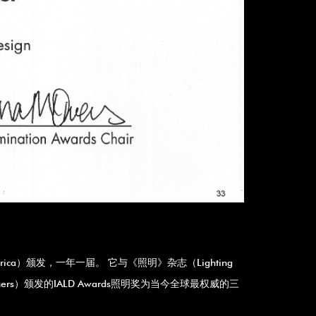
rth America）颁发，一年一届。 它与《照明》杂志（Lighting
 Designers）颁发的IALD Awards照明奖为当今全球最权威的三