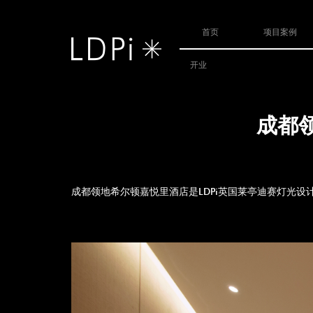
首页
项目案例
开业
成都
成都领地希尔顿嘉悦里酒店是LDPi英国莱亭迪赛灯光设计合作