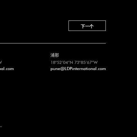
下一个
浦那
W
18°52’04”N 73°85’67”W
nal.com
pune@LDPinternational.com