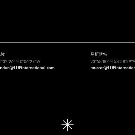
伦敦
马斯喀特
1°32’26”N 0°06’27”W
23°58’80”N 58°38’29”
ondon@LDPinternational.com
muscat@LDPinternatio