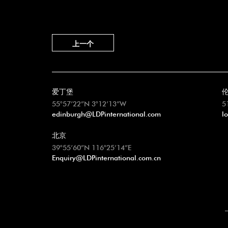
上一个
爱丁堡
55°57’22”N 3°12’13”W
5
edinburgh@LDPinternational.com
l
北京
39°55’60”N 116°25’14”E
Enquiry@LDPinternational.com.cn