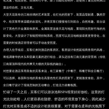
化元素，包括景色、丝绸和竹子等。除了功能性照明外，还使用了重点照明来凸
显这些自然、文化元素。
大堂天花装有仿江南丝绸的艺术装置，在灯光的照射下，装置晶莹剔透，飘然空
中。给宾客带来温暖的欢迎礼，并将宾客们慢慢地引到前台，自然有趣。前台设
计了黑色竹片金属装饰屏风，金属装置连接天花与地面，重现阳光照射竹海的光
影变化。大堂设计了智能照明控制系统，照度可以灵活地根据昼夜更替变化，在
需要的时候酒店管理者可以手动改变照度。
办理入住手续后，宾客们来到酒店的客房区。客房设计依然延续商务简约风格，
将低调奢华的木头和亚麻元素的进行组合，床头还挂有江南元素的背景画（传统
江南屋顶和现代杭州摩天大楼的天际线的融合）。
对想要在酒店享用美食的宾客来说，有三家餐厅（中餐厅、韩餐厅和全日餐厅）
可以选择。各国和当地的美食在高显色性灯具的照射下，更能激发食欲。其中，
全日餐厅设计了现场烹制的互动餐台，打造活力就餐氛围。
忙碌了一天之后，宾客们可以游泳池和SPA馆里好好放松。这里的灯
光比别处暗，人们更容易在隐密、舒适的环境里放下身心，因此减少
灯光对宾客造成不适的设计初衷很重要。对于需要在柔和的光氛围下