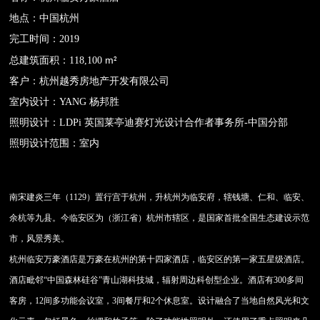
地点：中国杭州
完工时间：2019
m
总建筑面积：118,100
2
客户：杭州越秀房地产开发有限公司
室内设计：YANG 杨邦胜
照明设计：LDPi 英国莱亭迪赛灯光设计合作者事务所-中国分部
照明设计范围：室内
南宋建炎三年（1129）置行宫于杭州，升杭州为临安府，辖钱塘、仁和、临安、
余杭等九县。今临安区为（浙江省）杭州市辖区，是国家首批全国生态建设示范
市，风景秀美。
杭州临安万豪酒店是万豪在杭州的第十四家酒店，临安区的第一家五星级酒店。
酒店毗邻“中国森林硅谷”青山湖科技城，辐射周边科创型企业。酒店有300多间
客房，12间多功能会议室，3间餐厅和2个休息室。设计融合了当地自然风光和文