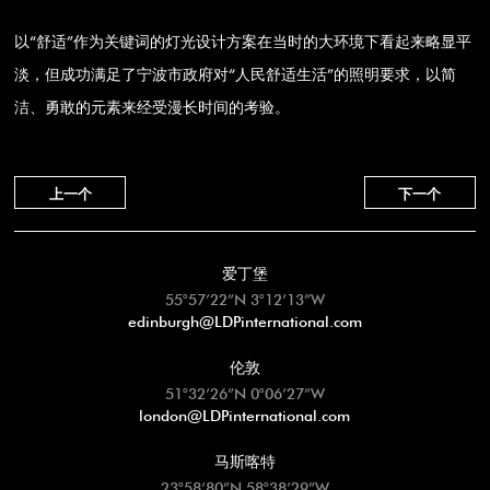
以“舒适”作为关键词的灯光设计方案在当时的大环境下看起来略显平
淡，但成功满足了宁波市政府对“人民舒适生活”的照明要求，以简
洁、勇敢的元素来经受漫长时间的考验。
上一个
下一个
爱丁堡
55°57’22”N 3°12’13”W
edinburgh@LDPinternational.com
伦敦
51°32’26”N 0°06’27”W
london@LDPinternational.com
马斯喀特
23°58’80”N 58°38’29”W