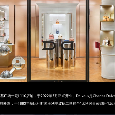
场一期L110店铺，于2022年7月正式开业。Delvaux是Charles D
经典匠造，于1883年获比利时国王利奥波德二世授予“比利时皇家御用供应