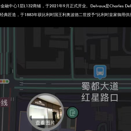
融中心1层L132商铺，于2021年9月正式开业。Delvaux是Charles
的经典匠造，于1883年获比利时国王利奥波德二世授予“比利时皇家御用供