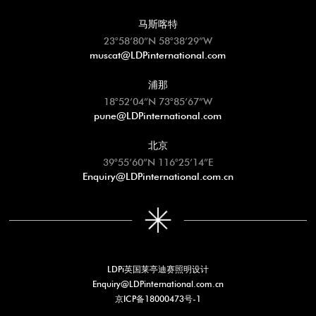
马斯喀特
23°58’80”N 58°38’29”W
muscat@LDPinternational.com
浦那
18°52’04”N 73°85’67”W
pune@LDPinternational.com
北京
39°55’60”N 116°25’14”E
Enquiry@LDPinternational.com.cn
LDPi英国莱亭迪赛照明设计
Enquiry@LDPinternational.com.cn
京ICP备18000473号-1