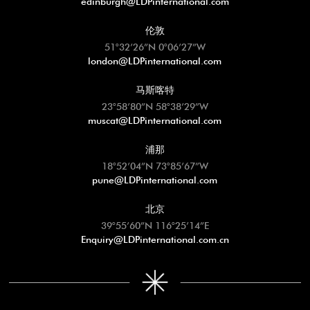
伦敦
51°32’26”N 0°06’27”W
london@LDPinternational.com
马斯喀特
23°58’80”N 58°38’29”W
muscat@LDPinternational.com
浦那
18°52’04”N 73°85’67”W
pune@LDPinternational.com
北京
39°55’60”N 116°25’14”E
Enquiry@LDPinternational.com.cn