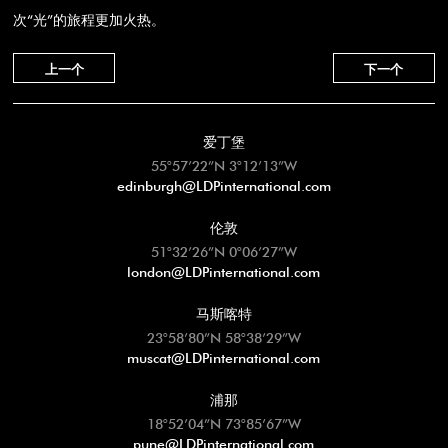
次“光”的旅程更加火热。
上一个
下一个
爱丁堡
55°57’22”N 3°12’13”W
edinburgh@LDPinternational.com
伦敦
51°32’26”N 0°06’27”W
london@LDPinternational.com
马斯喀特
23°58’80”N 58°38’29”W
muscat@LDPinternational.com
浦那
18°52’04”N 73°85’67”W
pune@LDPinternational.com