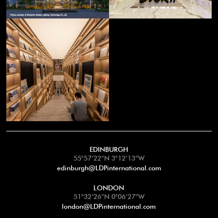
EDINBURGH
55°57’22”N 3°12’13”W
edinburgh@LDPinternational.com
LONDON
51°32’26”N 0°06’27”W
london@LDPinternational.com