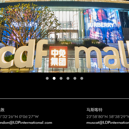
伦敦
马斯喀特
1°32’26”N 0°06’27”W
23°58’80”N 58°38’29”
ondon@LDPinternational.com
muscat@LDPinternatio