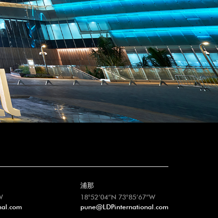
浦那
W
18°52’04”N 73°85’67”W
nal.com
pune@LDPinternational.com