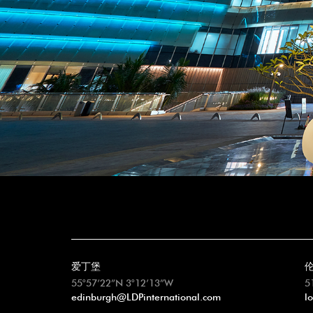
爱丁堡
55°57’22”N 3°12’13”W
5
edinburgh@LDPinternational.com
l