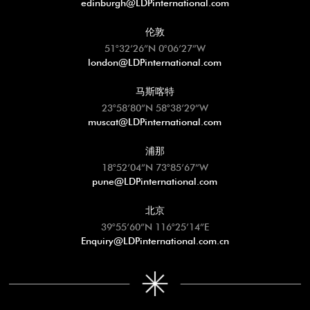
edinburgh@LDPinternational.com
伦敦
51°32’26”N 0°06’27”W
london@LDPinternational.com
马斯喀特
23°58’80”N 58°38’29”W
muscat@LDPinternational.com
浦那
18°52’04”N 73°85’67”W
pune@LDPinternational.com
北京
39°55’60”N 116°25’14”E
Enquiry@LDPinternational.com.cn