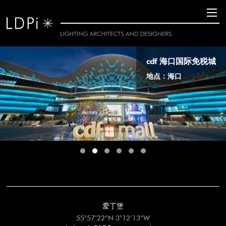
cdf 海口国际免税城
地点：海口
爱丁堡
55°57’22”N 3°12’13”W