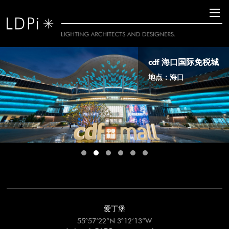
cdf 海口国际免税城
地点：海口
爱丁堡
55°57’22”N 3°12’13”W