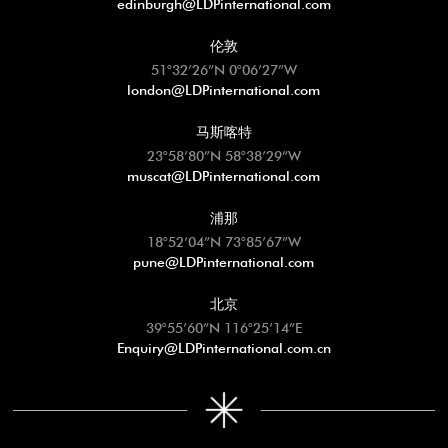
edinburgh@LDPinternational.com
伦敦
51°32’26”N 0°06’27”W
london@LDPinternational.com
马斯喀特
23°58’80”N 58°38’29”W
muscat@LDPinternational.com
浦那
18°52’04”N 73°85’67”W
pune@LDPinternational.com
北京
39°55’60”N 116°25’14”E
Enquiry@LDPinternational.com.cn